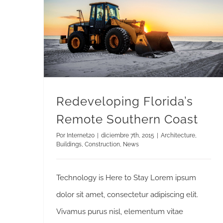
Redeveloping Florida’s Remote Southern Coast
Redeveloping Florida’s
Remote Southern Coast
Por
Internet20
|
diciembre 7th, 2015
|
Architecture
,
Buildings
,
Construction
,
News
Technology is Here to Stay Lorem ipsum
dolor sit amet, consectetur adipiscing elit.
Vivamus purus nisl, elementum vitae