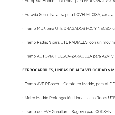
• Autopista Madrid – La Roda, para FERROVIAL AGR
• Autovía Soria- Navarra para ROVERALCISA, excavac
• Tramo M 45 para UTE DRAGADOS FCC Y NECSO, con
• Tramo Radial 3 para UTE RADIALES, con un movimi
• Tramo AUTOVIA HUESCA-ZARAGOZA para AZVI y SAC
FERROCARRILES, LINEAS DE ALTA VELOCIDAD y 
• Tramo AVE P.Bosch – Getafe en Madrid, para A
• Metro Madrid Prolongación Línea 2 a las Rosas UT
• Tramo del AVE Garcillán – Segovia para CORSAN 